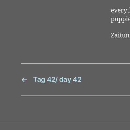
everyt
puppie
Zaitun
←
Tag 42/ day 42